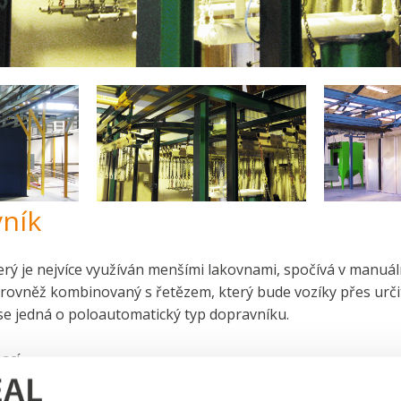
ník
erý je nejvíce využíván menšími lakovnami, spočívá v manu
 rovněž kombinovaný s řetězem, který bude vozíky přes určit
se jedná o poloautomatický typ dopravníku.
ací.