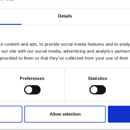
Details
 kg používáme C-profil, který je osazen po celé délce linky.
varu I.
e content and ads, to provide social media features and to analy
 our site with our social media, advertising and analytics partn
ván s posunovacími kolejemi a rotačními, zdvihacími a osta
 provided to them or that they’ve collected from your use of their
ům.
 operace v závislosti na typu výrobků a nezávisle na čase.
Preferences
Statistics
 jsou používány pro manuální dopravu výrobků lakovací lin
t v části linky použit řetěz. AABO-IDEAL Vám vždy doporučí
Allow selection