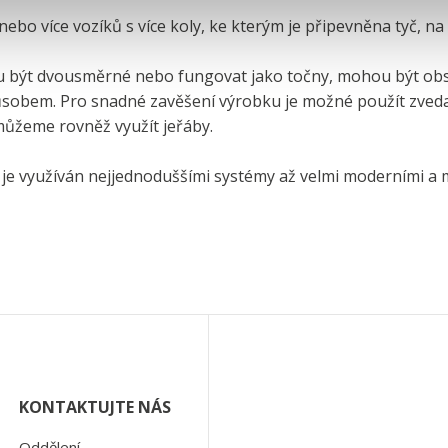
ebo více vozíků s více koly, ke kterým je připevněna tyč, na
ou být dvousměrné nebo fungovat jako točny, mohou být o
obem. Pro snadné zavěšení výrobku je možné použít zvedac
 můžeme rovněž využít jeřáby.
e využíván nejjednoduššími systémy až velmi moderními a m
KONTAKTUJTE NÁS
Oddělení