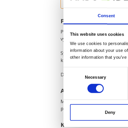
KONTAKTUJTE NÁS
Consent
Funkce
Pro výrobky s hmotností do 2000
This website uses cookies
využíváme systém z nosníků ve t
We use cookies to personalis
information about your use of
Systém je velmi často konstruo
other information that you’ve
které usnadňují práci operátor
Consent
Díky tomu je možné zvolit různé
Necessary
Selection
Aplikace a použití
Manuální dopravníkové systémy
poloautomatický přesun, může bý
Deny
Konstrukce