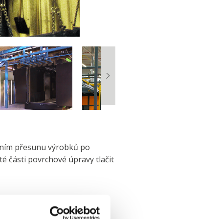
álním přesunu výrobků po
é části povrchové úpravy tlačit