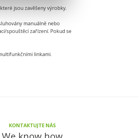
 které jsou zavěšeny výrobky.
bsluhovány manuálně nebo
í/spouštěcí zařízení. Pokud se
ultifunkčními linkami.
KONTAKTUJTE NÁS
We know how