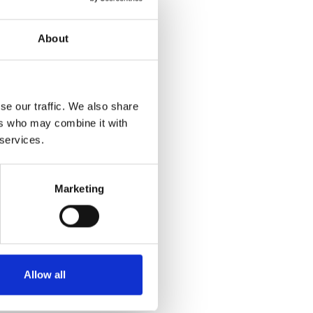
About
 V případě těžších výrobků
se our traffic. We also share
ers who may combine it with
tními pomocnými zařízeními,
 services.
Marketing
kou. Pokud je využíván
 tu nejlepší variantu.
Allow all