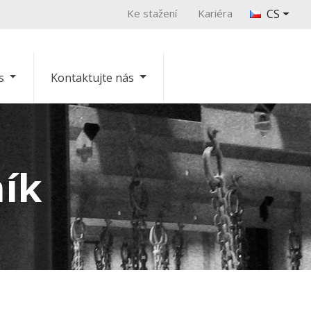
Ke stažení
Kariéra
CS
s
Kontaktujte nás
ík