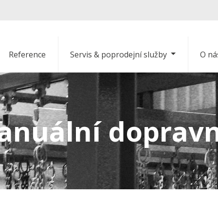
Reference
Servis & poprodejní služby
O ná
anuální dopravn