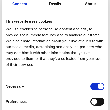
Consent
Details
About
V případě poruchy nebo naléhavého problému na Vaší
lince nás prosím kontaktujte na telefonních číslech
+45 6361 8149
nebo na e-mailové adrese
This website uses cookies
service@aabo-ideal.com
.
We use cookies to personalise content and ads, to
Rádi Vám nabídneme širokou škálu možností přímo na
provide social media features and to analyse our traffic.
We also share information about your use of our site with
míru.
our social media, advertising and analytics partners who
may combine it with other information that you’ve
Kontaktujte nejbližší AABO-IDEAL servisní tým a
provided to them or that they’ve collected from your use
získejte více informací o možnostech, které pro Vás
of their services.
máme.
KONTAKTUJTE VÁŠ LOKÁLNÍ SERVISNÍ TÝM
Consent
Necessary
Selection
Použijte tento odkaz a přečtěte si více o našem servisu
a poprodejním prodeji:
Preferences