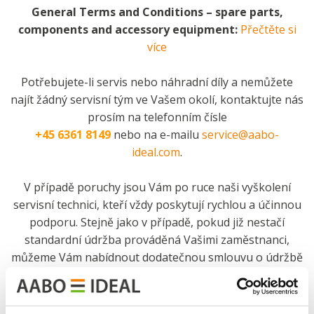
General Terms and Conditions – spare parts,
components and accessory equipment:
Přečtěte si
více
Potřebujete-li servis nebo náhradní díly a nemůžete
najít žádný servisní tým ve Vašem okolí, kontaktujte nás
prosím na telefonním čísle
+45 6361 8149
nebo na e-mailu
service@aabo-
ideal.com
.
V případě poruchy jsou Vám po ruce naši vyškolení
servisní technici, kteří vždy poskytují rychlou a účinnou
podporu. Stejně jako v případě, pokud již nestačí
standardní údržba prováděná Vašimi zaměstnanci,
můžeme Vám nabídnout dodatečnou smlouvu o údržbě
zajišťující pravidelné servisní prohlídky, které zabraňují
nenadálým poruchám zařízení a následným prostojům.