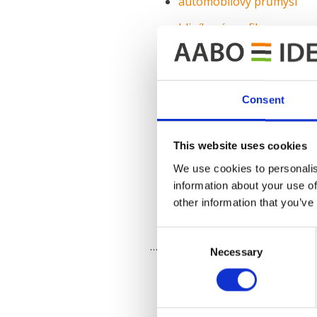
automobilový průmysl
hliníkové profily
zemědělské stroje
stavební technika
Consent
domácí spotřebiče
vybavení domácností
This website uses cookies
vybavení obchodů
We use cookies to personalis
venkovní stroje a nářadí
information about your use of
other information that you’ve
zakázkové lakování
Consent
… a mnoho dalších
Necessary
Selection