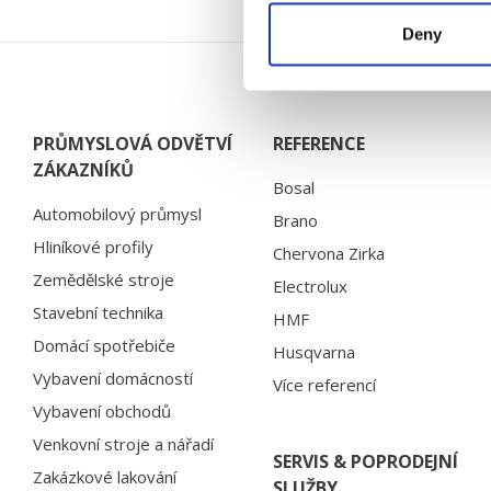
Deny
PRŮMYSLOVÁ ODVĚTVÍ
REFERENCE
ZÁKAZNÍKŮ
Bosal
Automobilový průmysl
Brano
Hliníkové profily
Chervona Zirka
Zemědělské stroje
Electrolux
Stavební technika
HMF
Domácí spotřebiče
Husqvarna
Vybavení domácností
Více referencí
Vybavení obchodů
Venkovní stroje a nářadí
SERVIS & POPRODEJNÍ
Zakázkové lakování
SLUŽBY