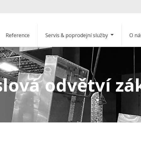
Reference
Servis & poprodejní služby
O ná
lová odvětví zá