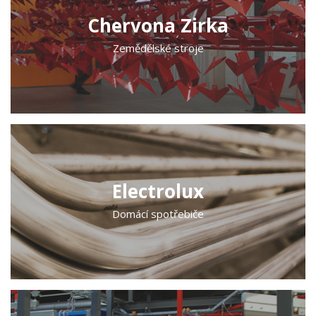
Chervona Zirka
Zemědělské stroje
Electrolux
Domácí spotřebiče