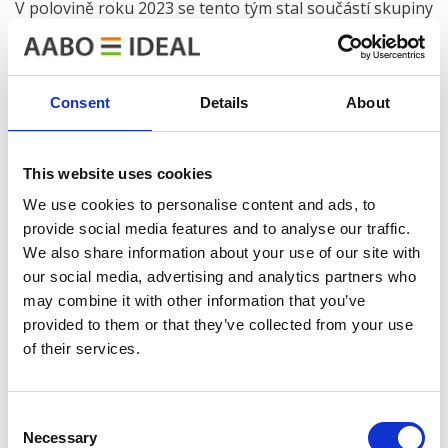
V polovině roku 2023 se tento tým stal součástí skupiny
AABO-IDEAL ve formě dceřiné společnosti, čímž rozšířil
oblast svého působení a upevnil pozici společnosti
AABO-IDEAL jako dodavatele v regionu DACH.
Consent
Details
About
Více informací o historii společnosti AABO-IDEAL GmbH
naleznete
zde
.
This website uses cookies
We use cookies to personalise content and ads, to
provide social media features and to analyse our traffic.
We also share information about your use of our site with
AABO-IDEAL DACH
our social media, advertising and analytics partners who
AABO-IDEAL GmbH
may combine it with other information that you’ve
Im Finigen 6, 28832 Achim, Germany
provided to them or that they’ve collected from your use
Tel.: +49 4202 70029
of their services.
E-mail:
sales@aabo-ideal.com
service@aabo-ideal.com
Consent
Necessary
Selection