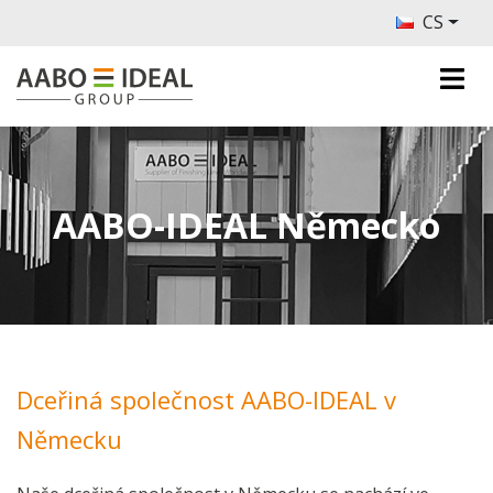
CS
AABO-IDEAL Německo
Dceřiná společnost AABO-IDEAL v
Německu