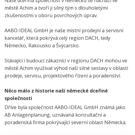
Naše dceřiná společnost v Německu se nachází ve
městě Achim a tvoří ji silný tým s dlouholetými
zkušenostmi v oboru povrchových úprav.
AABO-IDEAL GmbH je naše místní prodejní a servisní
kancelář, která pokrývá celý region DACH, tedy
Německo, Rakousko a Švýcarsko.
Stávající i budoucí zákazníci v regionu DACH mohou ve
městě Achim využívat výhod naší silné sestavy v oblasti
prodeje, servisu, projektového řízení a poradenství.
Něco málo z historie naší německé dceřiné
společnosti
Dříve byla společnost AABO-IDEAL GmbH známá jako
AB Anlagenplanung, uznávaná konzultační a
poradenská firma pokrývající severní oblast Německa.