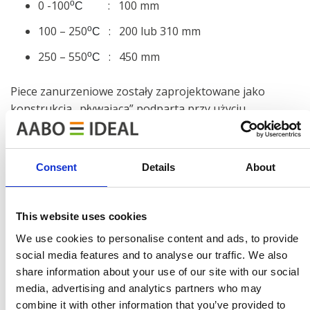
0 -100
o
: 100 mm
C
100 – 250
o
: 200 lub 310 mm
C
250 – 550
o
: 450 mm
C
Piece zanurzeniowe zostały zaprojektowane jako
konstrukcja „pływająca” podparta przy użyciu
minimalnej ilości punktów styku z zewnętrzną
konstrukcją wsporczą. Minimalizuje to ilość mostków
cieplnych.
Consent
Details
About
Funkcja
This website uses cookies
Aby zapewnić optymalne wykorzystanie energii,
We use cookies to personalise content and ads, to provide
wszystkie piece zanurzeniowe są piecami
social media features and to analyse our traffic. We also
koinwekcyjnymi.
share information about your use of our site with our social
media, advertising and analytics partners who may
Obsługa
combine it with other information that you’ve provided to