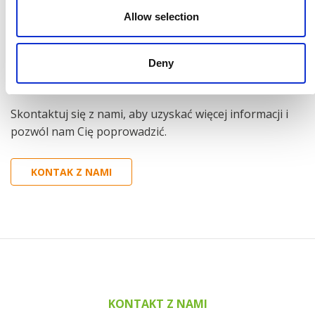
Jeśli farba wymaga stałej temperatury do aplikacji,
Allow selection
zbiornik farby może być wyposażony w regulację
temperatury. Regulacja temperatury może odbywać się
za pomocą wymiennika ciepła lub za pomocą zbiornika
Deny
dwupłaszczowego z cyrkulacją wody.
Skontaktuj się z nami, aby uzyskać więcej informacji i
pozwól nam Cię poprowadzić.
KONTAK Z NAMI
KONTAKT Z NAMI