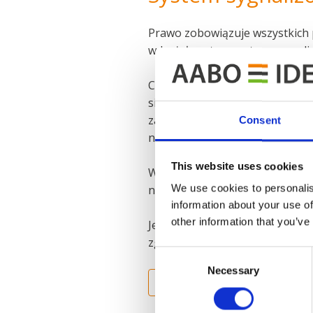
Prawo zobowiązuje wszystkich
wdrożyła zatem system sygnaliz
Celem polityki sygnalizowania 
się nie dowiedzieli. Może to by
zachowań lub przestępstw krym
Consent
naszego Kodeksu Postępowani
This website uses cookies
Wszystkie podmioty, kontrahenc
We use cookies to personalis
nieprawidłowości oraz o sposob
information about your use of
other information that you’ve
Jeśli ktokolwiek z Państwa od
zgłaszania nieprawidłowości fi
Consent
Necessary
Selection
WHISTLEBLOWER