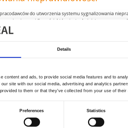
 pracodawców do utworzenia systemu sygnalizowania niepr
owania nieprawidłowości, który jest administrowany przez 
nieprawidłowości jest wydobycie na światło dzienne spraw, 
ć podejrzenie lub wiedza na temat wszelkich nielegalnych, n
inalnych popełnionych na terenie firmy, co tym samym sta
Details
a.
i i pracownicy na całym świecie zostali poinformowani o sy
e content and ads, to provide social media features and to analy
ie zgłaszania obaw.
 our site with our social media, advertising and analytics partn
 provided to them or that they’ve collected from your use of their
czuwa potrzebę zgłoszenia poważnych obaw, może przejść b
rmy AABO-IDEAL, korzystając z poniższego linku:
Preferences
Statistics