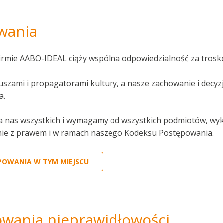
wania
irmie AABO-IDEAL ciąży wspólna odpowiedzialność za troskę o
uszami i propagatorami kultury, a nasze zachowanie i decyz
a.
 dla nas wszystkich i wymagamy od wszystkich podmiotów, 
odnie z prawem i w ramach naszego Kodeksu Postępowania.
POWANIA W TYM MIEJSCU
owania nieprawidłowości