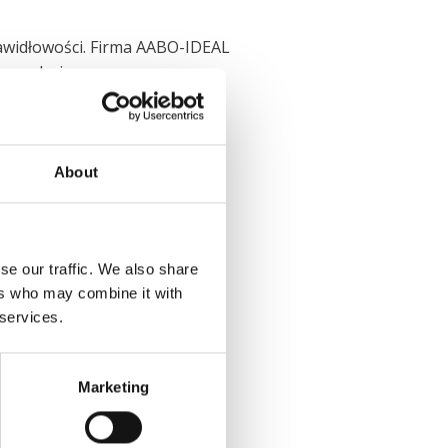
awidłowości. Firma AABO-IDEAL
kancelarię prawną.
o których w inny sposób byśmy
ieetycznych, nieprawidłowych
nowi również o naruszenia
About
stemie sygnalizowania
se our traffic. We also share
ers who may combine it with
 services.
ezpośrednio do systemu
Marketing