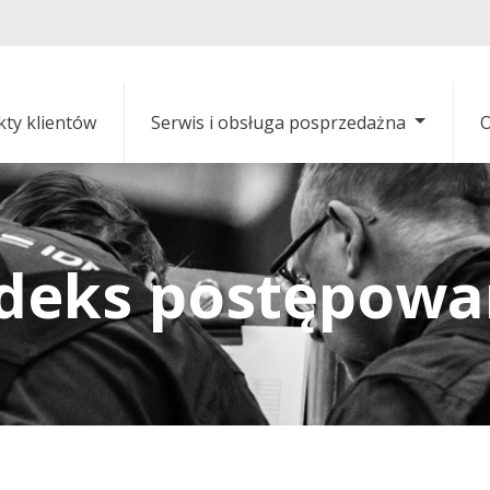
kty klientów
Serwis i obsługa posprzedażna
O
deks postępowa