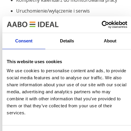
Uruchomienie/wyłączenie i serwis
Wbudowane funkcje oszczędzania energii
Monitoring
Consent
Details
About
Rozszerzony monitoring pozwala na podgląd zużycia
energii elektrycznej, gazu i wody. System sterowania
This website uses cookies
może również zawierać funkcje takie jak
przepustowość w kg/godzinę. W ten sposób system
We use cookies to personalise content and ads, to provide
sterowania daje dokładny przegląd pracy, a analiza
social media features and to analyse our traffic. We also
share information about your use of our site with our social
kosztów może być wtedy bardziej szczegółowa i
media, advertising and analytics partners who may
dokładniejsza.
combine it with other information that you’ve provided to
them or that they’ve collected from your use of their
Serwis online dla systemów sterowania
services.
Generalnie wszystkie nasze systemy są przystosowane
do pracy w trybie online poprzez połączenie VPN dzięki