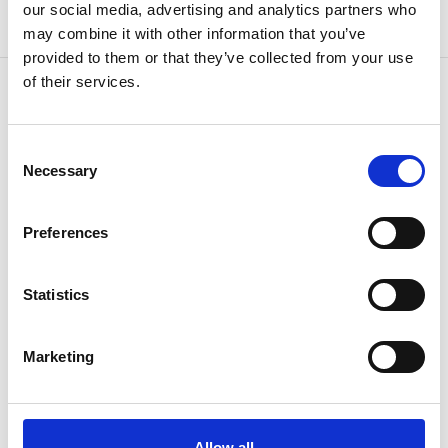
our social media, advertising and analytics partners who
may combine it with other information that you’ve
provided to them or that they’ve collected from your use
of their services.
KONTAKT Z NAMI
Consent
Necessary
Ponieważ
wiemy jak
Selection
Preferences
Statistics
Marketing
Jeśli masz jakieś pytania
skontaktuj się z nami w każdej chwili.
Allow all