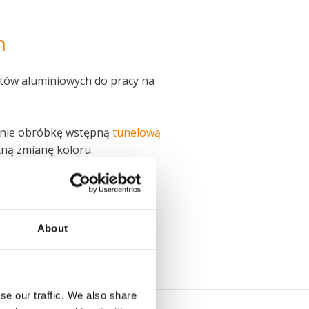
h
tów aluminiowych do pracy na
ralnie obróbkę wstępną
tunelową
tną zmianę koloru.
About
se our traffic. We also share