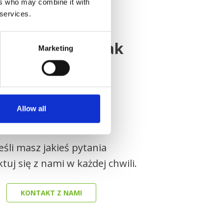
ers who may combine it with
 services.
KONTAKT Z NAMI
nieważ
wiemy jak
Marketing
Allow all
Jeśli masz jakieś pytania
tuj się z nami w każdej chwili.
KONTAKT Z NAMI