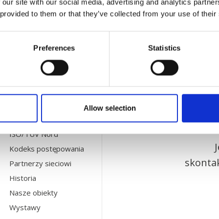
 our site with our social media, advertising and analytics partn
 provided to them or that they’ve collected from your use of their
KONTAKT Z NAMI
Po
Preferences
Statistics
Działy
Agenci
O NAS
Allow selection
GO GREENER
ISO/TÜV Nord
Kodeks postępowania
skontak
Partnerzy sieciowi
Historia
Nasze obiekty
Wystawy