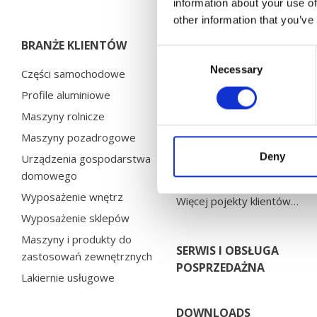
information about your use of
other information that you’ve
BRANŻE KLIENTÓW
PROJEKTY KLIENTÓW
Consent
Necessary
Selection
Części samochodowe
Bosal
Profile aluminiowe
Brano
Maszyny rolnicze
Chervona Zirka
Maszyny pozadrogowe
Electrolux
Deny
Urządzenia gospodarstwa
HMF
domowego
Husqvarna
Wyposażenie wnętrz
Więcej pojekty klientów…
Wyposażenie sklepów
Maszyny i produkty do
SERWIS I OBSŁUGA
zastosowań zewnętrznych
POSPRZEDAŻNA
Lakiernie usługowe
DOWNLOADS