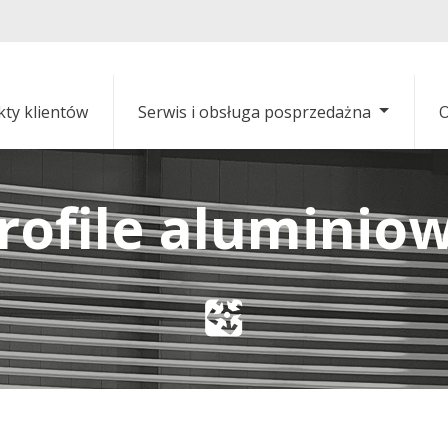
kty klientów
Serwis i obsługa posprzedażna
O
rofile aluminio