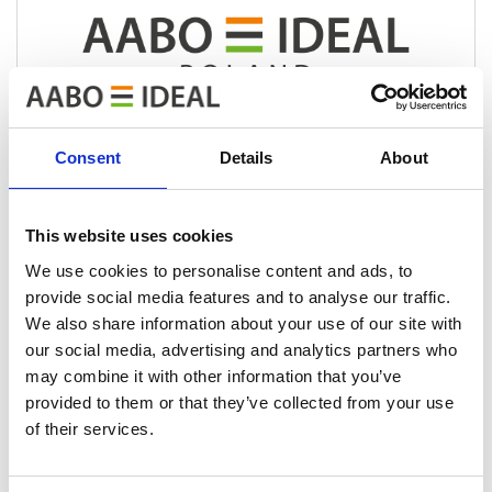
Sprzedaż i serwis
Consent
Details
About
This website uses cookies
We use cookies to personalise content and ads, to
provide social media features and to analyse our traffic.
We also share information about your use of our site with
Sprzedaż i serwis
our social media, advertising and analytics partners who
Powłok elektroforetycznych/KTL
may combine it with other information that you’ve
centrum eksperckie
provided to them or that they’ve collected from your use
of their services.