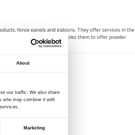
ducts, fence panels and gabions. They offer services in the
modern shot-blasting machine enables them to offer powder
About
KONTAKTUJTE NÁS
We know how
se our traffic. We also share
ers who may combine it with
 services.
Marketing