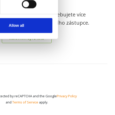
ějaké otázky nebo potřebujete více
aťte se na Vašeho lokálního zástupce.
Allow all
KONTAKTUJTE NÁS
rotected by reCAPTCHA and the Google
Privacy Policy
and
Terms of Service
apply.