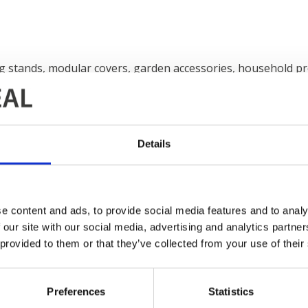
 stands, modular covers, garden accessories, household pro
lding wires, bars and flat bars. Their painting line with a 
Details
KONTAKTUJTE NÁS
e content and ads, to provide social media features and to analy
Oddělení
 our site with our social media, advertising and analytics partn
Naši zástupci
 provided to them or that they’ve collected from your use of their
O NÁS
Preferences
Statistics