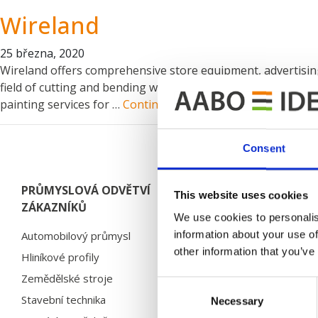
Wireland
25 března, 2020
Wireland offers comprehensive store equipment, advertising
field of cutting and bending wire as well as welding and we
painting services for …
Continued
Consent
PRŮMYSLOVÁ ODVĚTVÍ
REFERENCE
This website uses cookies
ZÁKAZNÍKŮ
We use cookies to personalis
Bosal
information about your use of
Automobilový průmysl
Brano
other information that you’ve
Hliníkové profily
Chervona Zirka
Zemědělské stroje
Electrolux
Consent
Stavební technika
Necessary
Selection
HMF