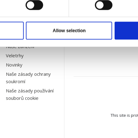
GO GREENER
ISO/TÜV Nord
Pokud máte n
Etický kodex
informací, obr
Naši partneři
Allow selection
Historie
Naše zařízení
Veletrhy
Novinky
Naše zásady ochrany
soukromí
Naše zásady používání
souborů cookie
This site is p