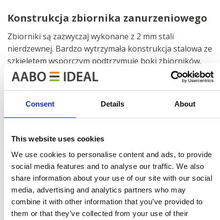
Konstrukcja zbiornika zanurzeniowego
Zbiorniki są zazwyczaj wykonane z 2 mm stali
nierdzewnej. Bardzo wytrzymała konstrukcja stalowa ze
szkieletem wsporczym podtrzymuje boki zbiorników.
Izolacja
Consent
Details
About
Ogrzewane zbiorniki są izolowane wełną mineralną o
grubości 75 mm i pokryte z zewnątrz panelami
stalowymi malowanymi proszkowo; alternatywnie mogą
This website uses cookies
być nielakierowane lub ocynkowane lub ze stali
We use cookies to personalise content and ads, to provide
szlachetnej.
social media features and to analyse our traffic. We also
share information about your use of our site with our social
W celu ułatwienia czyszczenia i opróżniania zbiorników,
media, advertising and analytics partners who may
w najniższym punkcie znajduje się króciec spustowy
combine it with other information that you’ve provided to
wraz z zaworem.
them or that they’ve collected from your use of their