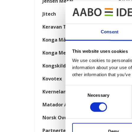
Jensen Metal
3000 
Jitech
Conve
Keravan Teräsmiehet
Consent
We can
Konga Måleri
This website uses cookies
Konga Mekaniska Verkstad
I
We use cookies to personalis
Kongskilde
information about your use of
other information that you’ve
Kovotex
Consent
Kverneland
Necessary
Selection
Matador Automotive
Norsk Overflate Teknikk
Partnertech
Deny