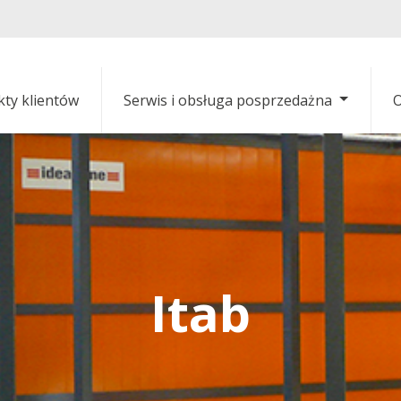
kty klientów
Serwis i obsługa posprzedażna
O
Itab