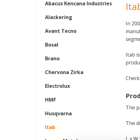
Abacus Kencana Industries
Ita
Alackering
In 200
Avant Tecno
manufa
segme
Bosal
Itab i
Brano
produc
Chervona Zirka
Check
Electrolux
Prod
HMF
The pa
Husqvarna
The d
Itab
L x W 