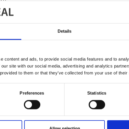
x 750 x 2000 mm
yor speed: 2m / min
Details
 help you get the best finishing system customized to your
NTERNATION CONTACT INFORMATION
e content and ads, to provide social media features and to analy
 our site with our social media, advertising and analytics partn
 provided to them or that they’ve collected from your use of their
Preferences
Statistics
Allow selection