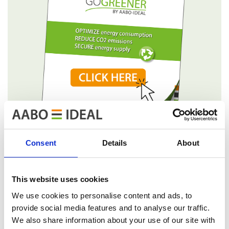
Consent
Details
About
This website uses cookies
Die Zusammenarbeit mit AABO-IDEAL
We use cookies to personalise content and ads, to
provide social media features and to analyse our traffic.
We also share information about your use of our site with
Wir bei AABO-IDEAL glauben an einen umfassenden