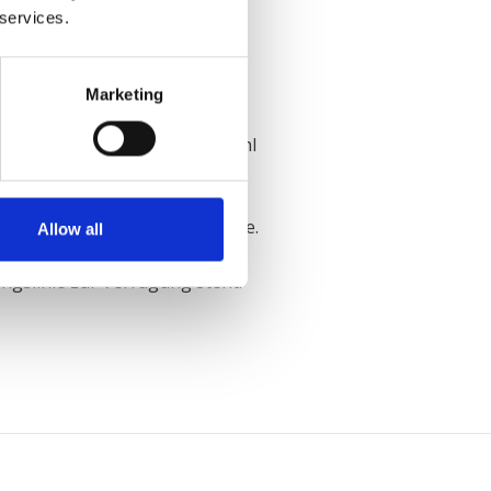
 services.
Marketing
scheidenden Phase der Auswahl
iche Installierung Ihrer Anlage.
Allow all
chergestellt wird, dass
ngslinie zur Verfügung steht.