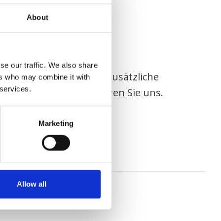
About
se our traffic. We also share
ch Fragen haben oder zusätzliche
ers who may combine it with
 services.
n benötigen, kontaktieren Sie uns.
KONTAKT
Marketing
Allow all