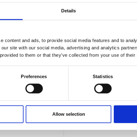
Details
ÜBER UNS
GO GREENER
ISO/TÜV Nord
e content and ads, to provide social media features and to analy
Wenn Sie no
 our site with our social media, advertising and analytics partn
Verhaltenskodex
 provided to them or that they’ve collected from your use of their
Informatione
Netzwerkpartner
Geschichte
Unsere Werke
Preferences
Statistics
Messen
News und Insights
Unserer
Datenschutzrichtlinie
Allow selection
Unsere Cookie-Richtlinie