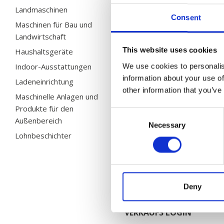
Landmaschinen
Chervona Zirka
Consent
Maschinen für Bau und
Electrolux
Landwirtschaft
HMF
This website uses cookies
Haushaltsgeräte
Husqvarna
Indoor-Ausstattungen
We use cookies to personalis
Weitere Fallbeispiele
information about your use of
Ladeneinrichtung
other information that you’ve
Maschinelle Anlagen und
SERVICE &
Produkte für den
Consent
KUNDENDIENST
Außenbereich
Necessary
Selection
Lohnbeschichter
DOWNLOADS
KARRIERE
Deny
VERKAUFS LOGIN