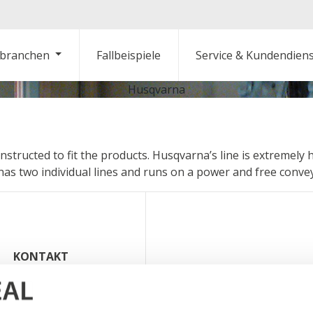
branchen
Fallbeispiele
Service & Kundendien
Husqvarna
tructed to fit the products. Husqvarna’s line is extremely hi
ine has two individual lines and runs on a power and free co
KONTAKT
Weil w
Abteilungen
Vertreter