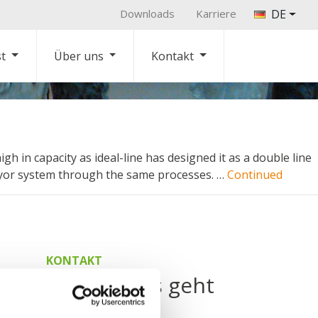
Downloads
Karriere
DE
st
Über uns
Kontakt
gh in capacity as ideal-line has designed it as a double line
nveyor system through the same processes. …
Continued
KONTAKT
ir wissen, wie es geht