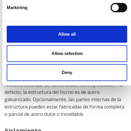
condiciones de la construcción.
Marketing
Calentamiento del horno
Los hornos pueden estar provistos con calentamiento
Allow all
de gas directo o calentamiento de gas/aceite indirecto a
través de un intercambiador de calor eficiente.
Asimismo, pueden estar provistos con calentamiento
Allow selection
eléctrico.
Materiales
Deny
Nuestro estándar de construcción es muy elevado. Por
defecto, la estructura del horno es de acero
galvanizado. Opcionalmente, las partes internas de la
estructura pueden estar fabricadas de forma completa
o parcial de acero dulce o inoxidable.
Aislamiento