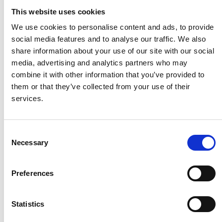
calor rápida y efectiva en el producto. Los ventiladores
This website uses cookies
de gran potencia distribuyen el aire caliente a través de
We use cookies to personalise content and ads, to provide
los conductos a lo largo de todo el horno. Esta
social media features and to analyse our traffic. We also
estructura ofrece una temperatura uniforme y
share information about your use of our site with our social
constante en pocos grados.
media, advertising and analytics partners who may
combine it with other information that you’ve provided to
Zonas de temperatura en hornos túnel
them or that they’ve collected from your use of their
services.
Los hornos pueden dividirse en zonas de temperatura
diferentes, formando la curva de temperatura más
óptima para el producto.
Consent
Necessary
Selection
Entrada / salida
Los hornos están provistos de esclusas de aire
Preferences
altamente eficientes o esclusas, que garantizan una
buena economía de funcionamiento. La opción de
Statistics
bloqueos depende del tipo de producto y las