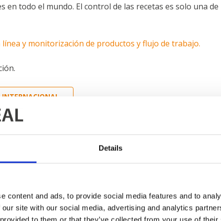
s en todo el mundo. El control de las recetas es solo una de
 línea y monitorización de productos y flujo de trabajo.
ión.
 INTERNACIONAL
dustria
Details
Jensen Metal
e content and ads, to provide social media features and to analy
 our site with our social media, advertising and analytics partn
 provided to them or that they’ve collected from your use of their