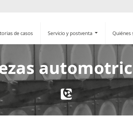
torias de casos
Servicio y postventa
Quiénes
iezas automotric