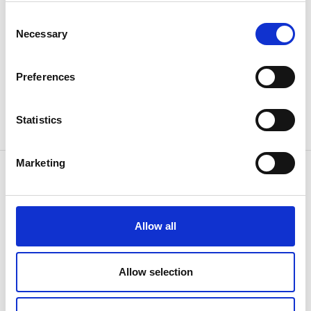
serviceSE@aabo-ideal.com
Consent
Necessary
Selection
Preferences
Statistics
Marketing
CONTÁCTENOS
Allow all
Porque sabemos cómo
Allow selection