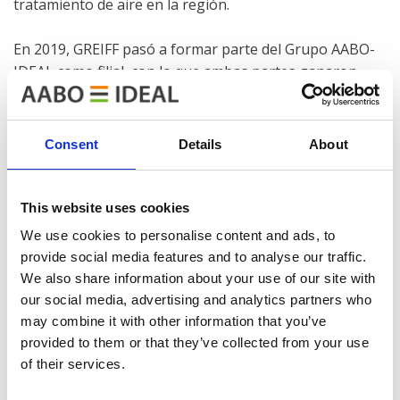
tratamiento de aire en la región.
En 2019, GREIFF pasó a formar parte del Grupo AABO-
IDEAL como filial, con lo que ambas partes ganaron
experiencia, así como capacidad.
Más información sobre la historia de GREIFF
aquí
.
Consent
Details
About
This website uses cookies
We use cookies to personalise content and ads, to
provide social media features and to analyse our traffic.
AABO-IDEAL GREIFF AB
We also share information about your use of our site with
Dynamovägen 17, 591 61 Motala, Sweden
our social media, advertising and analytics partners who
may combine it with other information that you’ve
Tel.: +46 (0)141 237330
provided to them or that they’ve collected from your use
E-mail:
of their services.
sales@aabo-ideal.com
service@aabo-ideal.com