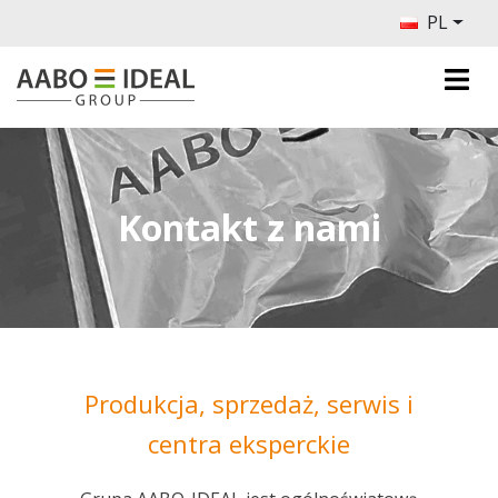
PL
Kontakt z nami
Produkcja, sprzedaż, serwis i
centra eksperckie