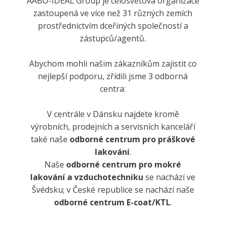
AABO-IDEAL Group je celosvětová organizace
zastoupená ve více než 31 různých zemích
prostřednictvím dceřiných společností a
zástupců/agentů.
Abychom mohli našim zákazníkům zajistit co
nejlepší podporu, zřídili jsme 3 odborná
centra:
V centrále v Dánsku najdete kromě
výrobních, prodejních a servisních kanceláří
také naše
odborné centrum pro práškové
lakování
.
Naše
odborné centrum pro mokré
lakování a vzduchotechniku
se nachází ve
Švédsku; v České republice se nachází naše
odborné centrum E-coat/KTL
.