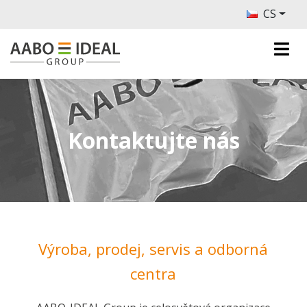
CS
Kontaktujte nás
Výroba, prodej, servis a odborná
centra